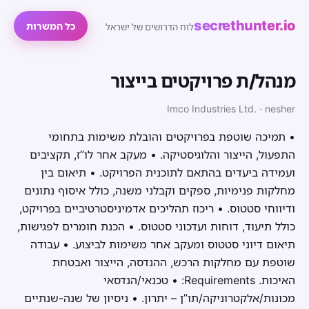
secrethunter.io
כל המשרות
לוח הדרושים של ישראל
מנהל/ת פרויקטים בייצור
Imco Industries Ltd. · nesher
• תמיכה שוטפת בפרויקטים והובלת משימות בתחומי
התפעול, הייצור והלוגיסטיקה. • מעקב אחר לו”ז, תקציבים
ועמידה ביעדים בהתאם לתוכנית הפרויקט. • תיאום בין
מחלקות פנימיות, ספקים וקבלני משנה, כולל איסוף נתונים
ודיווחי סטטוס. • ריכוז תהליכים אדמיניסטרטיביים בפרויקט,
כולל תיעוד, דוחות ועדכוני סטטוס. • הכנת חומרים לפגישות,
תיאום דיוני סטטוס ומעקב אחר משימות לביצוע. • עבודה
שוטפת עם מחלקות הרכש, ההנדסה, הייצור ואבטחת
האיכות. Requirements: • טכנאי/הנדסאי
מכונות/אלקטרוניקה/תו”ן – יתרון. • ניסיון של שנה-שנתיים