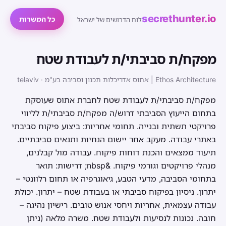
secrethunter.io
כל המשרות
לוח הדרושים של ישראל
מפקח/ת סביבתי/ת לעבודת שטח
Ethos Architecture | אתוס אדריכלות תכנון וסביבה בע"מ · telaviv
מפקח/ת סביבתי/ת לעבודת שטח לחברת אתוס שעוסקת
בתחום הייעוץ הסביבתי דרוש/ה מפקח/ת סביבתי/ת לליווי
פרויקטי תשתית ובנייה. תחומי אחריות: ביצוע פיקוח סביבתי
באתרי עבודה. מעקב אחר יישום הנחיות ותנאים סביבתיים.
תיעוד ממצאים והכנת דוחות פיקוח. עבודה מול קבלנים,
מנהלי פרויקטים וגורמי פיקוח. &nbsp; דרישות: תואר
בתחומי הסביבה, מדעי הטבע, גיאוגרפיה או תחום רלוונטי –
יתרון. ניסיון בפיקוח סביבתי או בעבודת שטח – יתרון. יכולת
עבודה עצמאית, אחריות ויחסי אנוש טובים. רישיון נהיגה –
חובה. נכונות לנסיעות ולעבודת שטח. משרה מלאה (ניתן