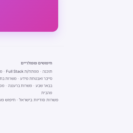
חיפושים פופולריים
תוכנה
·
מפתח/ת Full Stack
·
מפת
סייבר ואבטחת מידע
·
משרות בתל
בבאר שבע
·
משרות ברעננה
·
מפתח/ת 
מהבית
משרות סודיות בישראל
·
חיפוש מש