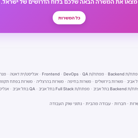
מצאו את המשרה הבאה שלכם בלוח הדרושים של ישראל.
כל המשרות
ח/ת Backend
·
מפתח/ת Frontend
QA
·
DevOps
·
·
אנליסט/ית דאטה
·
מנהל
 אביב
·
משרות בירושלים
·
משרות בחיפה
·
משרות בהרצליה
·
משרות בפתח תקווה
Backend בתל אביב
·
מפתח/ת Full Stack בתל אביב
·
QA בתל אביב
·
אנליס
רות
·
חברות
·
עבודה מהבית
·
נתוני שוק העבודה