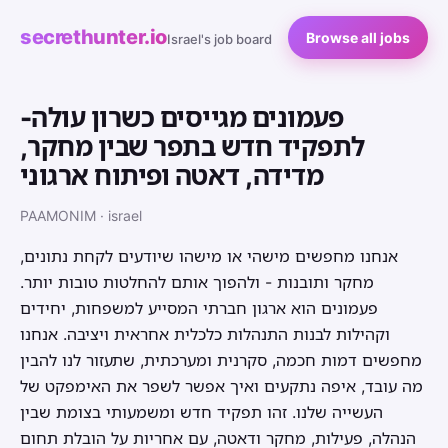
secrethunter.io
Browse all jobs
Israel's job board
פעמונים מגייסים כשרון עולה-
לתפקיד חדש בתפר שבין מחקר,
מדידה, דאטה ופיתוח ארגוני
PAAMONIM · israel
אנחנו מחפשים מישהי או מישהו שיודעים לקחת נתונים,
מחקר ותובנות - ולהפוך אותם להחלטות טובות יותר.
פעמונים הוא ארגון חברתי המסייע למשפחות, יחידים
וקהילות לבנות התנהלות כלכלית אחראית ויציבה. אנחנו
מחפשים דמות חכמה, סקרנית ומערכתית, שתעזור לנו להבין
מה עובד, איפה נתקעים ואיך אפשר לשפר את האימפקט של
העשייה שלנו. זהו תפקיד חדש ומשמעותי בצומת שבין
הנהלה, פעילות, מחקר ודאטה, עם אחריות על הובלת תחום