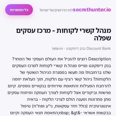
secrethunter.io
כל המשרות
לוח הדרושים של ישראל
מנהל קשרי לקוחות - מרכז עסקים
שפלה
Discount Bank בנק דיסקונט · telaviv
Description רוצים להוביל את העולם העסקי של המחר?
בנק דיסקונט מגייס מנהל.ת קשרי לקוחות למרכז העסקים
שלנו ברחובות! מה תעשו במסגרת הניהול השוטף של
הלקוחות? ניהול קשר רציף עם הלקוח, תוך העלאת יוזמה
להרחבת הפעילות והתאמת שירותים בנקאיים נוספים. קיום
פגישות וביקורים אצל לקוחות לצורך העמקה ופיתוח עסקים
מתן פתרונות ומענה הולם לצרכי הלקוח - בראיה
אינטגרטיבית (כולל חדר עסקאות, ני"ע וסח"ח) טיפול
בבקשות אשראי -&nbsp; &gt;התאמת תנאי העסקה וקיום