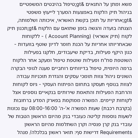
משא ומתן על התנאים &gt;טיפול בהיבטים המשפטיים
בניהול תיק הלקוח באמצעות המערך לייעוץ משפטי
&gt;אחריות על תוכן בקשת האשראי, איכותה ושלמותה,
הצגתה בועדה והגשה בזמן שתואם עם הלקוח &gt;תכנון תיק
לקוח (תיק אשראי) (Acoount Planning ) - ללקוחות
שבאחריותו אחריות על הכנת חומר לדיון שוטף בוועדות -
כגון היקף פעילות, בדיקת שיעבודים, חלקנו בפעילות
השוטפת סח"ח ופעילות שוטפת טיפול ומעקב אחר הלקוח
ברמה היומית, טיפול בדיווחים רוחביים מענה לגופי הבקרה
השונים ניהול צוות תומכי עסקים והגדרת תוכניות עבודה
לצוות בנוסף תעסקו בתחום הפיתוח העסקי - גיוס לקוחות
והרחבת הפעילות והתאמת שירותים בנקאיים נוספים אצל
לקוחות קיימים. המשרה ממוקמת בפארק המדע ברחובות
(בקרבת רכבת) שעות המשרה א'-ה' 08:00-16:00 עם נכונות
לשעות נוספות קליטה כעובדי בנק מהיום הראשון הטבות של
עובדי בנק קרן פנסיה וקרן השתלמות מהיום הראשון
Requirements דרישות סף: תואר ראשון בכלכלה/ מנהל