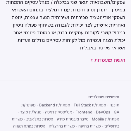
עסקים/חשבונאות תואר שני בכלכלה / מנהל עסקים התמחות
במימון - יתרון נסיון והכרות עם הרגולציה בתחום האשראי
העסקי אוריינטציה מכירתית ושירותית הנעה עצמית, יוזמה
ואחריות אישית, לצד יכולות לעבודה בשיתוף פעולה ניסיון
בניהול קשרי לקוחות עסקיים בבנק או במוסד פיננסי אחר
יכולת הצגה ועמידה מול לקוחות עסקיים גודלים וועדות
אשראי שליטה באנגלית
הגשת מועמדות »
חיפושים פופולריים
תוכנה
·
מפתח/ת Full Stack
·
מפתח/ת Backend
·
מפתח/ת
QA
·
DevOps
·
Frontend
·
אנליסט/ית דאטה
·
מנהל/ת מוצר
·
מפתח/ת Mobile
·
סייבר ואבטחת מידע
·
משרות בתל אביב
·
משרות
בירושלים
·
משרות בחיפה
·
משרות בהרצליה
·
משרות בפתח תקווה