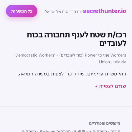
secrethunter.io
כל המשרות
לוח הדרושים של ישראל
רכז/ת שטח לענף תחבורה בכוח
לעובדים
Power to the Workers (כוח לעובדים) - Democratic Workers'
Union · telaviv
זוהי משרת פרימיום. שדרגו כדי לצפות במשרה המלאה.
שדרגו לצפייה »
חיפושים פופולריים
תוכנה
·
מפתח/ת Full Stack
·
מפתח/ת Backend
·
מפתח/ת