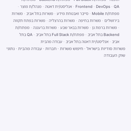
QA
·
DevOps
·
Frontend
·
אנליסט/ית דאטה
·
מנהל/ת מוצר
·
מפתח/ת Mobile
·
סייבר ואבטחת מידע
·
משרות בתל אביב
·
משרות
בירושלים
·
משרות בחיפה
·
משרות בהרצליה
·
משרות בפתח תקווה
·
משרות ברמת גן
·
משרות בבאר שבע
·
משרות ברעננה
·
מפתח/ת
Backend בתל אביב
·
מפתח/ת Full Stack בתל אביב
·
QA בתל
אביב
·
אנליסט/ית דאטה בתל אביב
·
עבודה מהבית
משרות סודיות בישראל
·
חיפוש משרות
·
חברות
·
עבודה מהבית
·
נתוני
שוק העבודה