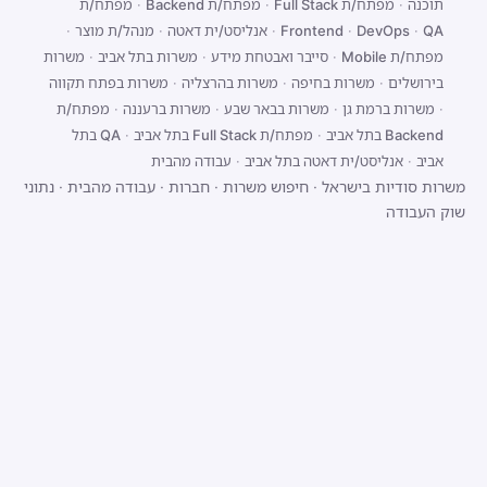
תוכנה
·
מפתח/ת Full Stack
·
מפתח/ת Backend
·
מפתח/ת
QA
·
DevOps
·
Frontend
·
אנליסט/ית דאטה
·
מנהל/ת מוצר
·
מפתח/ת Mobile
·
סייבר ואבטחת מידע
·
משרות בתל אביב
·
משרות
בירושלים
·
משרות בחיפה
·
משרות בהרצליה
·
משרות בפתח תקווה
·
משרות ברמת גן
·
משרות בבאר שבע
·
משרות ברעננה
·
מפתח/ת
Backend בתל אביב
·
מפתח/ת Full Stack בתל אביב
·
QA בתל
אביב
·
אנליסט/ית דאטה בתל אביב
·
עבודה מהבית
משרות סודיות בישראל
·
חיפוש משרות
·
חברות
·
עבודה מהבית
·
נתוני
שוק העבודה