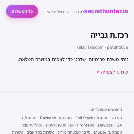
secrethunter.io
כל המשרות
לוח הדרושים של ישראל
רכז.ת גבייה
Gilat Telecom · petahtikva
זוהי משרת פרימיום. שדרגו כדי לצפות במשרה המלאה.
שדרגו לצפייה »
חיפושים פופולריים
תוכנה
·
מפתח/ת Full Stack
·
מפתח/ת Backend
·
מפתח/ת
QA
·
DevOps
·
Frontend
·
אנליסט/ית דאטה
·
מנהל/ת מוצר
·
מפתח/ת Mobile
·
סייבר ואבטחת מידע
·
משרות בתל אביב
·
משרות