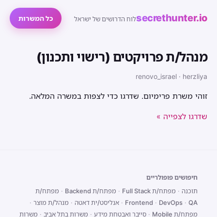
secrethunter.io
כל המשרות
לוח הדרושים של ישראל
מנהל/ת פרויקטים (רישוי ותכנון)
renovo_israel · herzliya
זוהי משרת פרימיום. שדרגו כדי לצפות במשרה המלאה.
שדרגו לצפייה »
חיפושים פופולריים
תוכנה
·
מפתח/ת Full Stack
·
מפתח/ת Backend
·
מפתח/ת
QA
·
DevOps
·
Frontend
·
אנליסט/ית דאטה
·
מנהל/ת מוצר
·
מפתח/ת Mobile
·
סייבר ואבטחת מידע
·
משרות בתל אביב
·
משרות