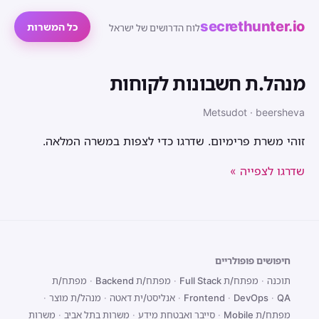
secrethunter.io
כל המשרות
לוח הדרושים של ישראל
מנהל.ת חשבונות לקוחות
Metsudot · beersheva
זוהי משרת פרימיום. שדרגו כדי לצפות במשרה המלאה.
שדרגו לצפייה »
חיפושים פופולריים
תוכנה
·
מפתח/ת Full Stack
·
מפתח/ת Backend
·
מפתח/ת
QA
·
DevOps
·
Frontend
·
אנליסט/ית דאטה
·
מנהל/ת מוצר
·
מפתח/ת Mobile
·
סייבר ואבטחת מידע
·
משרות בתל אביב
·
משרות