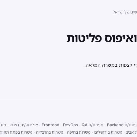
שים של ישראל
ואיפוס פליטות
די לצפות במשרה המלאה.
ח/ת Backend
·
מפתח/ת Frontend
QA
·
DevOps
·
·
אנליסט/ית דאטה
·
מנהל
 אביב
·
משרות בירושלים
·
משרות בחיפה
·
משרות בהרצליה
·
משרות בפתח תקווה