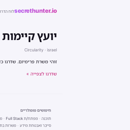
secrethunter.io
לוח הדרו
יועץ קיימות 
Circularity · israel
זוהי משרת פרימיום. שדרגו כ
שדרגו לצפייה »
חיפושים פופולריים
תוכנה
·
מפתח/ת Full Stack
·
מפת
סייבר ואבטחת מידע
·
משרות בתל