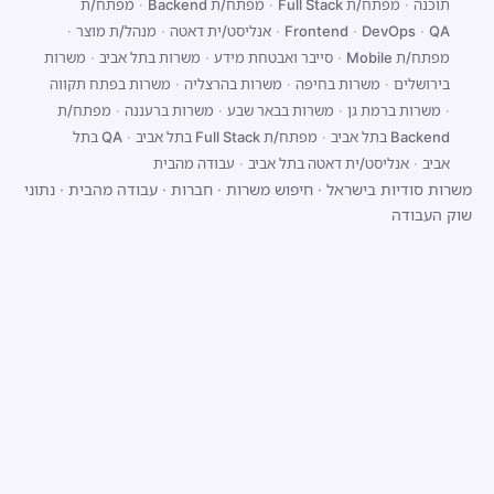
תוכנה
·
מפתח/ת Full Stack
·
מפתח/ת Backend
·
מפתח/ת
QA
·
DevOps
·
Frontend
·
אנליסט/ית דאטה
·
מנהל/ת מוצר
·
מפתח/ת Mobile
·
סייבר ואבטחת מידע
·
משרות בתל אביב
·
משרות
בירושלים
·
משרות בחיפה
·
משרות בהרצליה
·
משרות בפתח תקווה
·
משרות ברמת גן
·
משרות בבאר שבע
·
משרות ברעננה
·
מפתח/ת
Backend בתל אביב
·
מפתח/ת Full Stack בתל אביב
·
QA בתל
אביב
·
אנליסט/ית דאטה בתל אביב
·
עבודה מהבית
משרות סודיות בישראל
·
חיפוש משרות
·
חברות
·
עבודה מהבית
·
נתוני
שוק העבודה